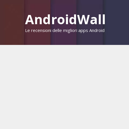
Vai
al
AndroidWall
contenuto
Le recensioni delle migliori apps Android