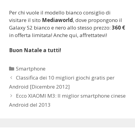
Per chi vuole il modello bianco consiglio di
visitare il sito
Mediaworld
, dove propongono il
Galaxy S2 bianco e nero allo stesso prezzo:
360 €
in offerta limitata! Anche qui, affrettatevi!
Buon Natale a tutti!
C
Smartphone
a
N
Classifica dei 10 migliori giochi gratis per
t
a
Android [Dicembre 2012]
e
v
Ecco XIAOMI M3: Il miglior smartphone cinese
g
i
Android del 2013
o
g
r
a
i
z
e
i