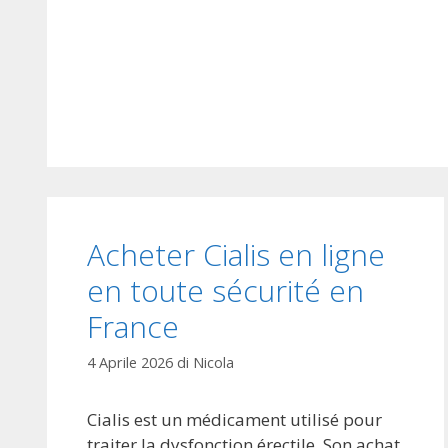
e
e
g
r
o
K
r
a
i
m
e
a
g
r
a
e
Acheter Cialis en ligne
n
en toute sécurité en
l
i
France
g
n
4 Aprile 2026
di
Nicola
e
e
Cialis est un médicament utilisé pour
n
traiter la dysfonction érectile. Son achat