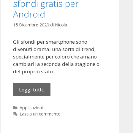
sfondi gratis per
t
o
Android
o
t
15 Dicembre 2020
di
Nicola
h
c
Gli sfondi per smartphone sono
o
divenuti oramai una sorta di trend,
n
specialmente per coloro che amano
l
cambiarli a seconda della stagione o
e
del proprio stato …
t
t
Leggi tutto
L
o
e
r
m
e
C
Applicazioni
i
M
a
Lascia un commento
g
P
t
l
e
3
g