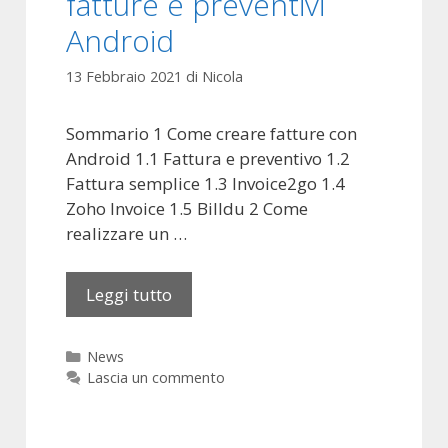
fatture e preventivi
l
Android
f
a
13 Febbraio 2021
di
Nicola
u
t
Sommario 1 Come creare fatture con
s
Android 1.1 Fattura e preventivo 1.2
a
Fattura semplice 1.3 Invoice2go 1.4
v
Zoho Invoice 1.5 Billdu 2 Come
o
realizzare un …
i
r
Leggi tutto
L
e
m
C
News
i
a
Lascia un commento
g
t
l
e
g
i