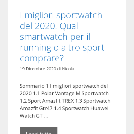
p
I migliori sportwatch
r
e
del 2020. Quali
v
smartwatch per il
e
n
running o altro sport
t
comprare?
i
v
19 Dicembre 2020
di
Nicola
i
A
Sommario 1 I migliori sportwatch del
n
2020 1.1 Polar Vantage M Sportwatch
d
1.2 Sport Amazfit TREX 1.3 Sportwatch
r
Amazfit Gtr47 1.4 Sportwatch Huawei
o
Watch GT …
i
d
Leggi tutto
I