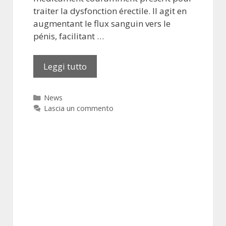
traiter la dysfonction érectile. Il agit en
augmentant le flux sanguin vers le
pénis, facilitant …
Leggi tutto
A
c
h
C
News
e
a
Lascia un commento
t
t
e
e
g
r
o
V
r
i
i
a
e
g
r
a