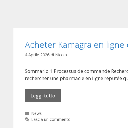
Acheter Kamagra en ligne 
4 Aprile 2026
di
Nicola
Sommario 1 Processus de commande Recherc
rechercher une pharmacie en ligne réputée qu
Leggi tutto
A
c
h
C
News
e
a
Lascia un commento
t
t