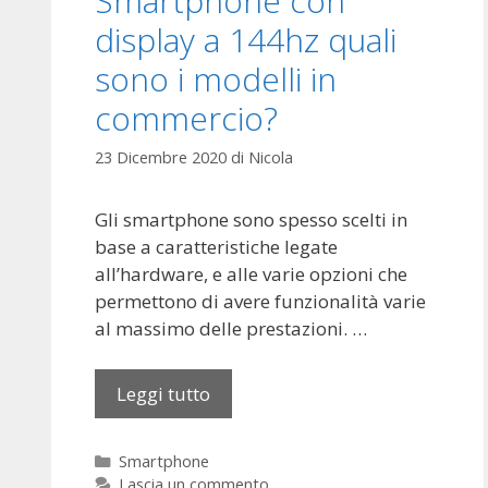
Smartphone con
t
display a 144hz quali
à
sono i modelli in
s
u
commercio?
s
c
23 Dicembre 2020
di
Nicola
h
e
Gli smartphone sono spesso scelti in
r
base a caratteristiche legate
m
all’hardware, e alle varie opzioni che
i
permettono di avere funzionalità varie
L
al massimo delle prestazioni. …
E
D
Leggi tutto
S
m
a
C
Smartphone
r
a
Lascia un commento