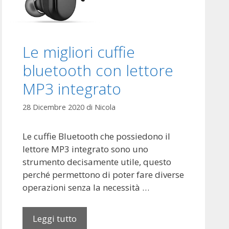
t
o
g
l
Le migliori cuffie
i
bluetooth con lettore
i
t
MP3 integrato
a
l
28 Dicembre 2020
di
Nicola
i
a
Le cuffie Bluetooth che possiedono il
n
lettore MP3 integrato sono uno
i
strumento decisamente utile, questo
n
perché permettono di poter fare diverse
e
operazioni senza la necessità …
l
2
Leggi tutto
L
0