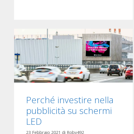
n
n
l
c
i
e
g
n
e
e
n
t
o
u
t
e
Perché investire nella
s
é
pubblicità su schermi
c
LED
u
r
23 Febbraio 2021
di
Roby492