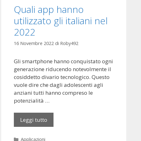
i
Quali app hanno
g
utilizzato gli italiani nel
n
e
2022
e
n
16 Novembre 2022
di
Roby492
t
o
Gli smartphone hanno conquistato ogni
u
generazione riducendo notevolmente il
t
cosiddetto divario tecnologico. Questo
e
vuole dire che dagli adolescenti agli
s
anziani tutti hanno compreso le
é
potenzialità …
c
u
Leggi tutto
Q
r
u
i
a
t
C
Applicazioni