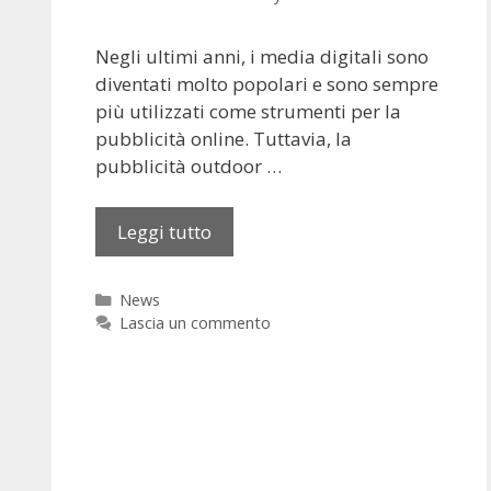
i
t
Negli ultimi anni, i media digitali sono
é
diventati molto popolari e sono sempre
e
più utilizzati come strumenti per la
n
pubblicità online. Tuttavia, la
F
pubblicità outdoor …
r
a
n
Leggi tutto
P
c
e
e
r
C
News
c
a
Lascia un commento
h
t
é
e
g
i
o
n
r
v
i
e
e