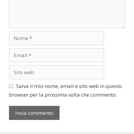
c
n
o
t
l
o
o
N
o
m
E
e
m
a
S
i
i
l
t
Salva il mio nome, email e sito web in questo
o
browser per la prossima volta che commento.
w
e
b