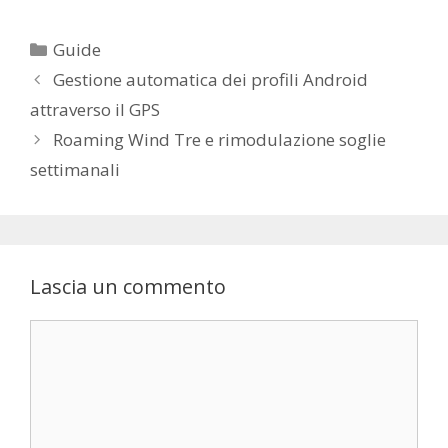
C
Guide
a
N
Gestione automatica dei profili Android
t
a
attraverso il GPS
e
v
Roaming Wind Tre e rimodulazione soglie
g
i
settimanali
o
g
r
a
i
z
e
i
o
Lascia un commento
n
e
C
a
o
r
m
t
m
i
e