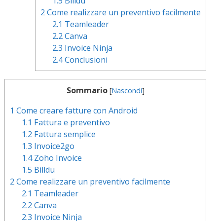
1.5
Billdu
2
Come realizzare un preventivo facilmente
2.1
Teamleader
2.2
Canva
2.3
Invoice Ninja
2.4
Conclusioni
Sommario
[
Nascondi
]
1
Come creare fatture con Android
1.1
Fattura e preventivo
1.2
Fattura semplice
1.3
Invoice2go
1.4
Zoho Invoice
1.5
Billdu
2
Come realizzare un preventivo facilmente
2.1
Teamleader
2.2
Canva
2.3
Invoice Ninja