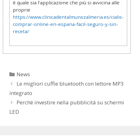
è quale sia l’applicazione che più si avvicina alle
proprie
https://www.clinicadentalmunozalmeria.es/cialis-
comprar-online-en-espana-facil-seguro-y-sin-
receta/
C
News
a
N
Le migliori cuffie bluetooth con lettore MP3
t
a
integrato
e
v
Perché investire nella pubblicità su schermi
g
i
LED
o
g
r
a
i
z
e
i