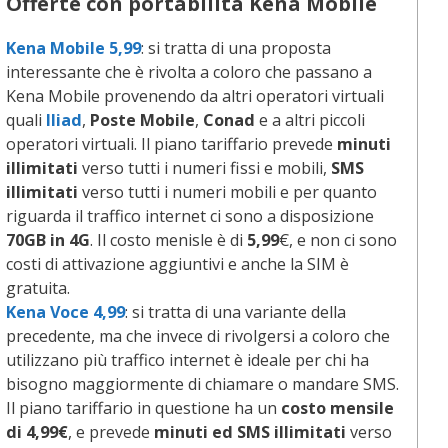
Offerte con portabilità
Kena
Mobile
Kena Mobile 5,9
9
: si tratta di una proposta
interessante che è rivolta a coloro che passano a
Kena Mobile provenendo da altri operatori virtuali
quali
Iliad
,
Poste Mobile
,
Conad
e a altri piccoli
operatori virtuali. Il piano tariffario prevede
minuti
illimitati
verso tutti i numeri fissi e mobili,
SMS
illimitati
verso tutti i numeri mobili e per quanto
riguarda il traffico internet ci sono a disposizione
70GB
in 4G
. Il costo menisle è di
5,99
€, e non ci sono
costi di attivazione aggiuntivi e anche la SIM è
gratuita.
Kena Voce 4,99
: si tratta di una variante della
precedente, ma che invece di rivolgersi a coloro che
utilizzano più traffico internet è ideale per chi ha
bisogno maggiormente di chiamare o mandare SMS.
Il piano tariffario in questione ha un
costo mensile
di 4,99€
, e prevede
minuti ed SMS illimitati
verso