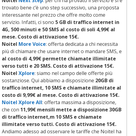
Noitel
Next Step
: per chi ha provato il servizio e si è
trovato bene c’è uno step successivo, una proposta
interessante nel prezzo che offre molto come
servizio. Infatti, ci sono
5 GB di traffico internet in
4G, 500 minuti e 50 SMS al costo di soli 4,99€ al
mese. Costo di attivazione 15€.
Noitel
More Voice
: offerta dedicata a chi necessita
più di chiamare che usare internet o mandare SMS, e
al costo di 4,99€ permette chiamate illimitate
verso tutti e 20 SMS. Costo di attivazione 15€.
Noitel
Xplore
: siamo nel campo delle offerte più
sostanziose. Qui abbiamo a disposizione
20GB di
traffico internet, 10 SMS e chiamate illimitate al
costo di 9,99€ al mese. Costo di attivazione 15€.
Noitel
Xplore All
: offerta massima a disposizione,
che con
11,99€ mensili mette a disposizione 30GB
di traffico internet,m 10 SMS e chiamate
illimitate verso tutti. Costo di attivazione 15€.
Andiamo adesso ad osservare le tariffe che Noitel ha