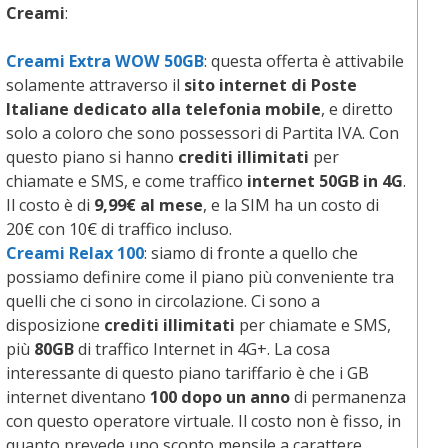
Creami
:
Creami Extra WOW
50GB
: questa offerta è attivabile
solamente attraverso il
sito internet di Poste
Italiane dedicato alla telefonia mobile
, e diretto
solo a coloro che sono possessori di Partita IVA. Con
questo piano si hanno
crediti illimitati
per
chiamate e SMS, e come traffico
internet 50GB in 4G
.
Il costo è di
9,99€ al mese
, e la SIM ha un costo di
20€ con 10€ di traffico incluso.
Creami Relax 100
: siamo di fronte a quello che
possiamo definire come il piano più conveniente tra
quelli che ci sono in circolazione. Ci sono a
disposizione
crediti illimitati
per chiamate e SMS,
più
80GB
di traffico Internet in 4G+. La cosa
interessante di questo piano tariffario è che i GB
internet diventano
100 dopo un anno
di permanenza
con questo operatore virtuale. Il costo non è fisso, in
quanto prevede uno sconto mensile a carattere