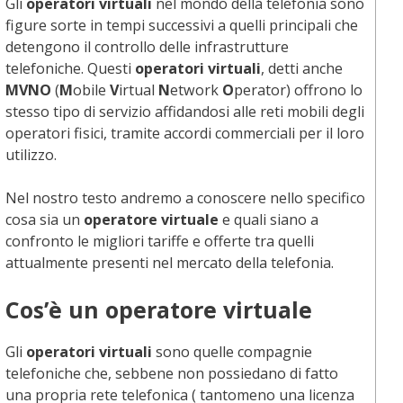
Gli
operatori virtuali
nel mondo della telefonia sono
figure sorte in tempi successivi a quelli principali che
detengono il controllo delle infrastrutture
telefoniche. Questi
operatori virtuali
, detti anche
MVNO
(
M
obile
V
irtual
N
etwork
O
perator) offrono lo
stesso tipo di servizio affidandosi alle reti mobili degli
operatori fisici, tramite accordi commerciali per il loro
utilizzo.
Nel nostro testo andremo a conoscere nello specifico
cosa sia un
operatore virtuale
e quali siano a
confronto le migliori tariffe e offerte tra quelli
attualmente presenti nel mercato della telefonia.
Cos’è un operatore virtuale
Gli
operatori virtuali
sono quelle compagnie
telefoniche che, sebbene non possiedano di fatto
una propria rete telefonica ( tantomeno una licenza