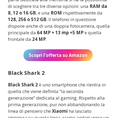
di scegliere tra tre diverse opzioni: una
RAM
da
8, 12 o 16 GB
, e una
ROM
rispettivamente da
128, 256 o 512 GB
. Il telefono in questione
dispone anche di una doppia fotocamera, quella
principale da
64 MP + 13 mp +5 MP
e quella
frontale da
24 MP
.
Scopri l’offerta su Amazon
Black Shark 2
Black Shark 2
è uno smartphone che rientra in
quella che viene definita “la seconda
generazione” dedicata al gaming. Rispetto alla
prima generazione, pur non abbandonando la
linea di pensiero che
Xiaomi
ha lasciato
impressa su questa linea, siamo andati verso un