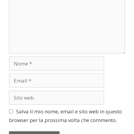
m
e
m
a
e
r
n
t
t
i
o
c
o
l
N
o
o
m
E
e
m
a
S
i
i
l
t
Salva il mio nome, email e sito web in questo
o
browser per la prossima volta che commento.
w
e