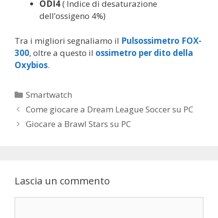
ODI4
( Indice di desaturazione
dell’ossigeno 4%)
Tra i migliori segnaliamo il
Pulsossimetro FOX-
300
, oltre a questo il
ossimetro per dito della
Oxybios
.
C
Smartwatch
a
N
Come giocare a Dream League Soccer su PC
t
a
Giocare a Brawl Stars su PC
e
v
g
i
o
g
r
a
i
Lascia un commento
z
e
i
C
o
o
n